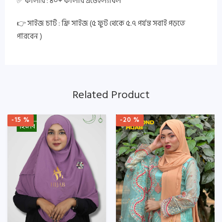
✅ কালার : ৪০+ কালার এভেইল্যাবল
👉 সাইজ চার্ট : ফ্রি সাইজ (৫ ফুট থেকে ৫.৭ পর্যন্ত সবাই পড়তে
পারবেন )
Related Product
-15 %
-20 %