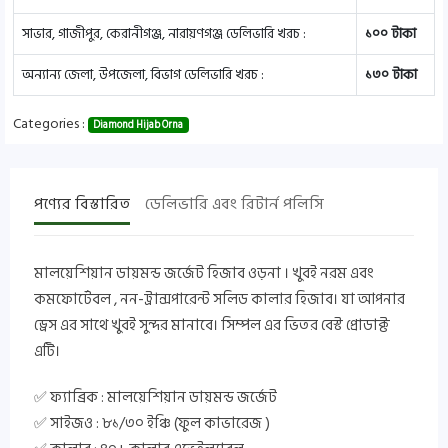
সাভার, গাজীপুর, কেরানীগঞ্জ, নারায়ণগঞ্জ ডেলিভারি খরচ :
১০০ টাকা
অন্যান্য জেলা, উপজেলা, বিভাগ ডেলিভারি খরচ :
১৩০ টাকা
Categories :
Diamond Hijab Orna
পণ্যের বিস্তারিত
ডেলিভারি এবং রিটার্ন পলিসি
মালয়েশিয়ান ডায়মন্ড জর্জেট হিজাব ওড়না । খুবই নরম এবং
কমফোর্টেবল , নন-ট্রান্সপারেন্ট সলিড কালার হিজাব। যা আপনার
ড্রেস এর সাথে খুবই সুন্দর মানাবে। সিম্পল এর ভিতর বেস্ট প্রোডাক্ট
এটি।
✅ ফ্যাব্রিক : মালয়েশিয়ান ডায়মন্ড জর্জেট
✅ সাইজও : ৮১/৩০ ইঞ্চি (ফুল কাভারেজ )