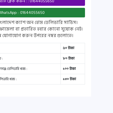
ে ক্লিক করুন : : 01644055650
hatsApp: : 01644055650
াংলাদেশ ক্যাশ অন হোম ডেলিভারি সার্ভিস।
ঝামেলা বা প্রতারিত হবার কোনো সুযোক নেই।
ে যোগাযোগ করুন উপরের নম্বর গুলোতে।
৬০ টাকা
 :
৮০ টাকা
য়ণগঞ্জ ডেলিভারি খরচ :
১০০ টাকা
লিভারি খরচ :
১৩০ টাকা