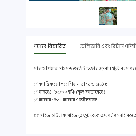
পণ্যের বিস্তারিত
ডেলিভারি এবং রিটার্ন পলি
মালয়েশিয়ান ডায়মন্ড জর্জেট হিজাব ওড়না । খুবই নরম এবং কম
✅ ফ্যাব্রিক : মালয়েশিয়ান ডায়মন্ড জর্জেট
✅ সাইজও : ৮১/৩০ ইঞ্চি (ফুল কাভারেজ )
✅ কালার : ৪০+ কালার এভেইল্যাবল
👉 সাইজ চার্ট : ফ্রি সাইজ (৫ ফুট থেকে ৫.৭ পর্যন্ত সবাই পড়ত