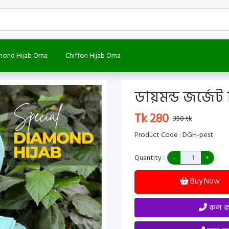
mond Hijab Orna
Chiffon Hijab Orna
ডায়মন্ড জর্জেট
Tk 280
350 tk
Product Code : DGH-pest
Quantity :
Buy Now
কল কর