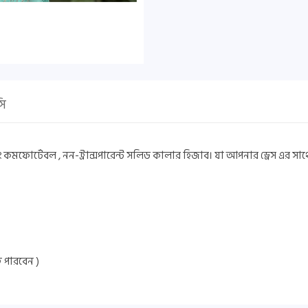
সি
ফোর্টেবল , নন-ট্রান্সপারেন্ট সলিড কালার হিজাব। যা আপনার ড্রেস এর সাথে খুব
ে পারবেন )